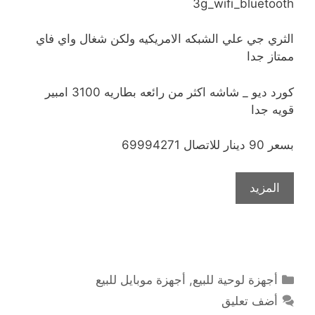
3g_wifi_bluetooth
الثري جي علي الشبكه الامريكيه ولكن شغال واي فاي
ممتاز جدا
كورد ديو _ شاشه اكثر من رائعه بطاريه 3100 امبير
قويه جدا
بسعر 90 دينار للاتصال 69994271
المزيد
التصنيفات
أجهزة لوحية للبيع
,
أجهزة موبايل للبيع
أضف تعليق