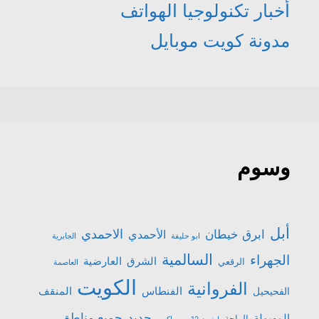
أخبار تكنولوجيا الهواتف
مدونة كويت موبايل
وسوم
أبل
الاحمدي
ابرق خيطان
الأحمدي
ابو حليفة
الجابرية
السالمية
الجهراء
الشرق
العارضية
الرقعي
العاصمة
الكويت
الفروانية
الفنطاس
المنقف
الفحيحيل
جميع مناطق
جديد
المهبولة
الواحة