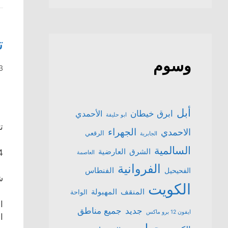
ت
وسوم
13 ما
أبل
ابرق خيطان
الأحمدي
ابو حليفة
ت
الجهراء
الاحمدي
الرقعي
الجابرية
السالمية
الشرق
العارضية
64
العاصمة
الفروانية
الفنطاس
الفحيحيل
ش
الكويت
المنقف
المهبولة
الواحة
جميع مناطق
جديد
ايفون 12 برو ماكس
ا