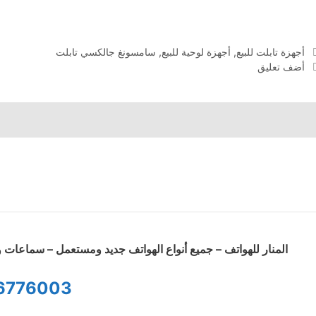
التصنيفات
أجهزة تابلت للبيع
,
أجهزة لوحية للبيع
,
سامسونغ جالكسي تابلت
أضف تعليق
المنار للهواتف – جميع أنواع الهواتف جديد ومستعمل – سماعا
6776003