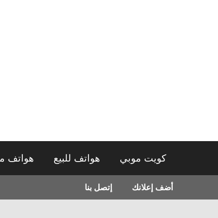
نتقل
لى
لمحتوى
كويت موبي
هواتف للبيع
هواتف م
أضف إعلانك
إتصل بنا