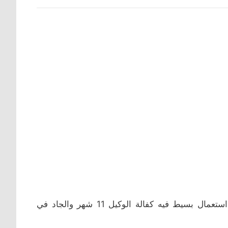
الجهاز كامل أغراضة وجديدة ولافيه خدوش نظيف جدا كالجديد استعمال بسيط فيه كفالة الوكيل 11 شهر والجاد في