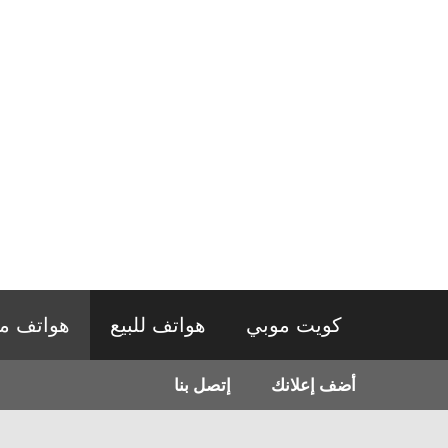
نتقل
لى
لمحتوى
كويت موبي
هواتف للبيع
هواتف م
أضف إعلانك
إتصل بنا