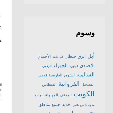
للبي
10 ايام فقط
وسوم
شا
أبل
ابرق خيطان
الأحمدي
ابو حليفة
الجهراء
الاحمدي
الرقعي
الجابرية
السالمية
الشرق
العارضية
العاصمة
الفروانية
الفنطاس
الفحيحيل
الكويت
المنقف
المهبولة
الواحة
جميع مناطق
جديد
ايفون 12 برو ماكس