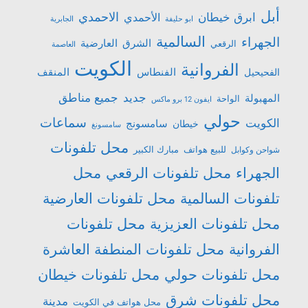
أبل
الاحمدي
ابرق خيطان
الأحمدي
ابو حليفة
الجابرية
السالمية
الجهراء
الشرق
العارضية
الرقعي
العاصمة
الكويت
الفروانية
الفنطاس
المنقف
الفحيحيل
جميع مناطق
جديد
المهبولة
الواحة
ايفون 12 برو ماكس
حولي
سماعات
الكويت
سامسونج
خيطان
سامسونغ
محل تلفونات
للبيع هواتف
مبارك الكبير
شواحن وكوابل
الجهراء
محل تلفونات الرقعي
محل
تلفونات السالمية
محل تلفونات العارضية
محل تلفونات العزيزية
محل تلفونات
الفروانية
محل تلفونات المنطفة العاشرة
محل تلفونات حولي
محل تلفونات خيطان
محل تلفونات شرق
مدينة
محل هواتف في الكويت