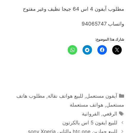
مطلوب آيفون 4 اس 64 جيجا نظيف وغير مفتوح
واتساب 94065747
شارك هذا الموضوع:
التصنيفات
آيفون مستعمل
,
للبيع هواتف نقالة
,
مطلوب هاتف
مستعمل
,
هواتف مستعملة
الوسوم
الرقعي
,
الفروانية
للبيع ايفون 5 اس بالكرتون
للبيع جهازين htc one والثاني sony Xperia