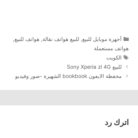
التصنيفات
أجهزة موبايل للبيع
,
للبيع هواتف نقالة
,
هواتف للبيع
,
هواتف مستعملة
الوسوم
الكويت
للبيع Sony Xperia zl 4G
محفظة الايفون bookbook الشهيرة -صور وفيديو
اترك رد