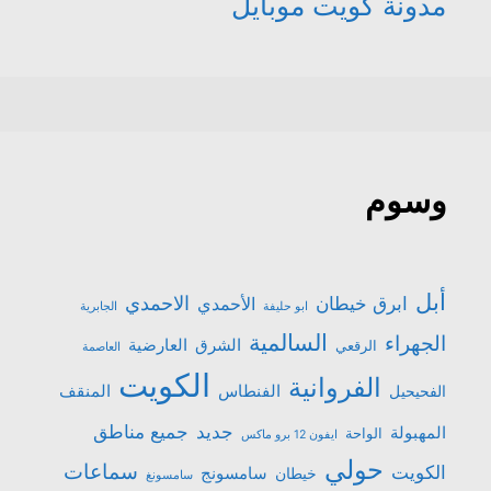
مدونة كويت موبايل
وسوم
أبل
الاحمدي
ابرق خيطان
الأحمدي
ابو حليفة
الجابرية
السالمية
الجهراء
الشرق
العارضية
الرقعي
العاصمة
الكويت
الفروانية
الفنطاس
المنقف
الفحيحيل
جميع مناطق
جديد
المهبولة
الواحة
ايفون 12 برو ماكس
حولي
سماعات
الكويت
سامسونج
خيطان
سامسونغ