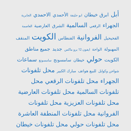
أبل
الاحمدي
ابرق خيطان
الأحمدي
ابو حليفة
الجابرية
السالمية
الجهراء
الشرق
العارضية
الرقعي
العاصمة
الكويت
الفروانية
الفنطاس
المنقف
الفحيحيل
جميع مناطق
جديد
المهبولة
الواحة
ايفون 12 برو ماكس
حولي
سماعات
الكويت
سامسونج
خيطان
سامسونغ
محل تلفونات
للبيع هواتف
مبارك الكبير
شواحن وكوابل
الجهراء
محل تلفونات الرقعي
محل
تلفونات السالمية
محل تلفونات العارضية
محل تلفونات العزيزية
محل تلفونات
الفروانية
محل تلفونات المنطفة العاشرة
محل تلفونات حولي
محل تلفونات خيطان