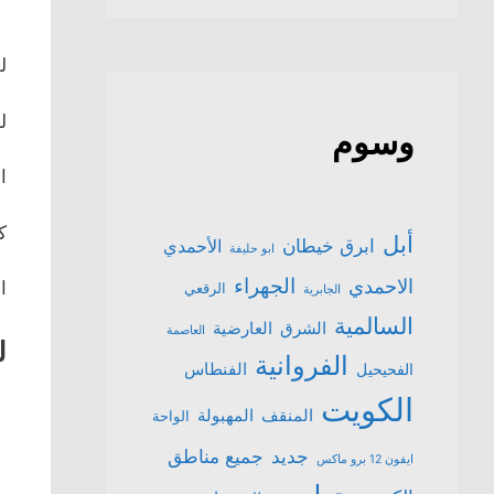
ل
ل
وسوم
ا
ك
أبل
ابرق خيطان
الأحمدي
ابو حليفة
الجهراء
الاحمدي
ال
الرقعي
الجابرية
السالمية
الشرق
العارضية
العاصمة
لل
الفروانية
الفنطاس
الفحيحيل
الكويت
المنقف
المهبولة
الواحة
جميع مناطق
جديد
ايفون 12 برو ماكس