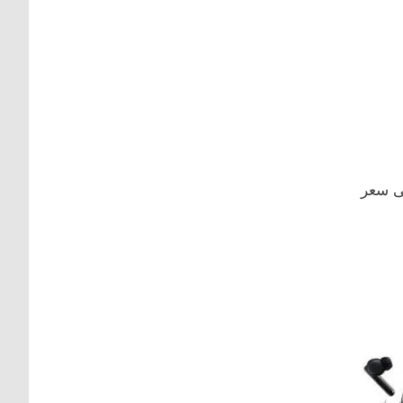
لى سعر