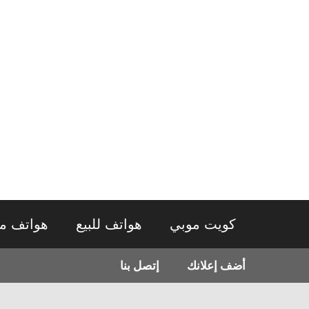
نتقل
لى
لمحتوى
كويت موبي
هواتف للبيع
هواتف م
أضف إعلانك
إتصل بنا