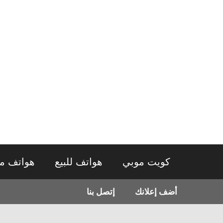
نتقل
لى
لمحتوى
كويت موبي
هواتف للبيع
هواتف م
أضف إعلانك
إتصل بنا