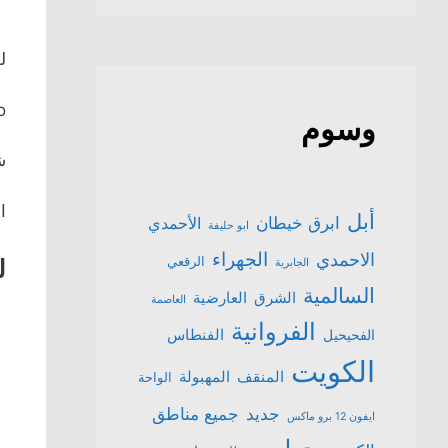
لل
o
وسوم
ش
ال
أبل
ابرق خيطان
الأحمدي
ابو حليفة
الجهراء
الاحمدي
الرقعي
لل
الجابرية
السالمية
الشرق
العارضية
العاصمة
الفروانية
الفنطاس
الفحيحيل
الكويت
المنقف
المهبولة
الواحة
جميع مناطق
جديد
ايفون 12 برو ماكس