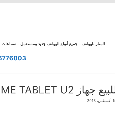
المنار للهواتف – جميع أنواع الهواتف جديد ومستعمل – سماعا
6776003
لبيع جهاز ME TABLET U2
طس، 2013