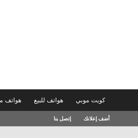
نتقل
لى
لمحتوى
كويت موبي
هواتف للبيع
هواتف م
أضف إعلانك
إتصل بنا