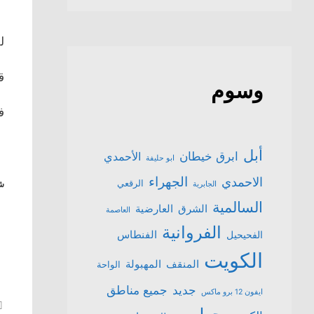
للبي
قياسي8 
وسوم
فق
أبل
ابرق خيطان
الأحمدي
ابو حليفة
الجهراء
الاحمدي
الرقعي
الجابرية
شا
السالمية
الشرق
العارضية
العاصمة
الفروانية
الفنطاس
الفحيحيل
الكويت
المنقف
المهبولة
الواحة
جميع مناطق
جديد
ايفون 12 برو ماكس