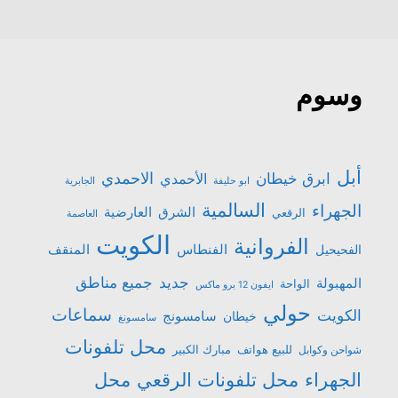
وسوم
أبل
الاحمدي
ابرق خيطان
الأحمدي
ابو حليفة
الجابرية
السالمية
الجهراء
الشرق
العارضية
الرقعي
العاصمة
الكويت
الفروانية
الفنطاس
المنقف
الفحيحيل
جميع مناطق
جديد
المهبولة
الواحة
ايفون 12 برو ماكس
حولي
سماعات
الكويت
سامسونج
خيطان
سامسونغ
محل تلفونات
للبيع هواتف
مبارك الكبير
شواحن وكوابل
الجهراء
محل تلفونات الرقعي
محل