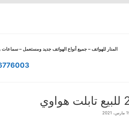
المنار للهواتف – جميع أنواع الهواتف جديد ومستعمل – سماعا
6776003
يع تابلت هواوي
رس، 2021