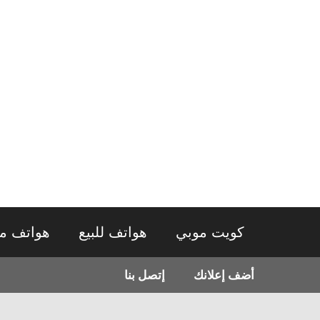
نتقل
لى
لمحتوى
كويت موبي
هواتف للبيع
هواتف م
أضف إعلانك
إتصل بنا