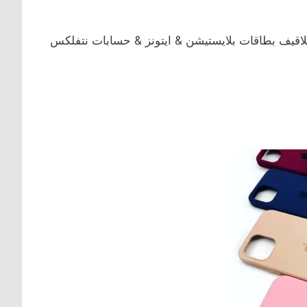
اقيف بطاقات بلايستيشن & ايتونز & حسابات نتفلكس