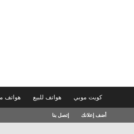
نتقل
لى
لمحتوى
كويت موبي
هواتف للبيع
هواتف م
أضف إعلانك
إتصل بنا