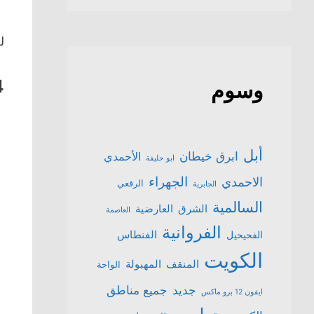
ل
4
وسوم
أبل
ابرق خيطان
الأحمدي
ابو حليفة
الجهراء
الاحمدي
الرقعي
الجابرية
السالمية
الشرق
العارضية
العاصمة
الفروانية
الفنطاس
الفحيحيل
الكويت
المنقف
المهبولة
الواحة
جميع مناطق
جديد
ايفون 12 برو ماكس