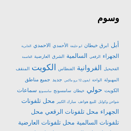
وسوم
أبل
الاحمدي
ابرق خيطان
الأحمدي
ابو حليفة
الجابرية
السالمية
الجهراء
الشرق
العارضية
الرقعي
العاصمة
الكويت
الفروانية
الفنطاس
المنقف
الفحيحيل
جميع مناطق
جديد
المهبولة
الواحة
ايفون 12 برو ماكس
حولي
سماعات
الكويت
سامسونج
خيطان
سامسونغ
محل تلفونات
للبيع هواتف
مبارك الكبير
شواحن وكوابل
الجهراء
محل تلفونات الرقعي
محل
تلفونات السالمية
محل تلفونات العارضية