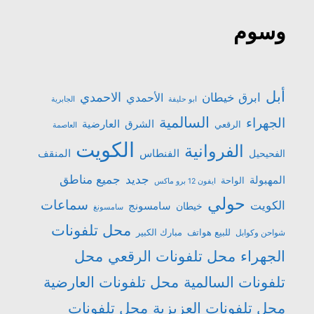
وسوم
أبل
الاحمدي
ابرق خيطان
الأحمدي
ابو حليفة
الجابرية
السالمية
الجهراء
الشرق
العارضية
الرقعي
العاصمة
الكويت
الفروانية
الفنطاس
المنقف
الفحيحيل
جميع مناطق
جديد
المهبولة
الواحة
ايفون 12 برو ماكس
حولي
سماعات
الكويت
سامسونج
خيطان
سامسونغ
محل تلفونات
للبيع هواتف
مبارك الكبير
شواحن وكوابل
الجهراء
محل تلفونات الرقعي
محل
تلفونات السالمية
محل تلفونات العارضية
محل تلفونات العزيزية
محل تلفونات