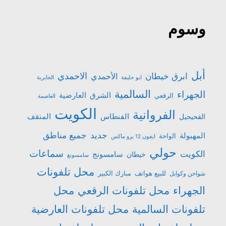
وسوم
أبل
الاحمدي
ابرق خيطان
الأحمدي
ابو حليفة
الجابرية
السالمية
الجهراء
الشرق
العارضية
الرقعي
العاصمة
الكويت
الفروانية
الفنطاس
المنقف
الفحيحيل
جميع مناطق
جديد
المهبولة
الواحة
ايفون 12 برو ماكس
حولي
سماعات
الكويت
سامسونج
خيطان
سامسونغ
محل تلفونات
للبيع هواتف
مبارك الكبير
شواحن وكوابل
الجهراء
محل تلفونات الرقعي
محل
تلفونات السالمية
محل تلفونات العارضية