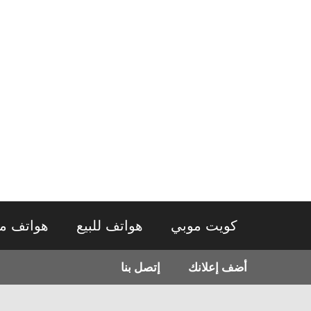
نتقل
لى
لمحتوى
كويت موبي
هواتف للبيع
هواتف م
أضف إعلانك
إتصل بنا