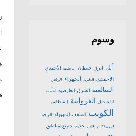
للبيع
الي
وسوم
لا
ف
أبل
ابرق خيطان
الأحمدي
ابو حليفة
الجهراء
الاحمدي
من
الرقعي
الجابرية
السالمية
الشرق
العارضية
العاصمة
شا
الفروانية
الفنطاس
الفحيحيل
الكويت
المنقف
المهبولة
الواحة
جميع مناطق
جديد
ايفون 12 برو ماكس