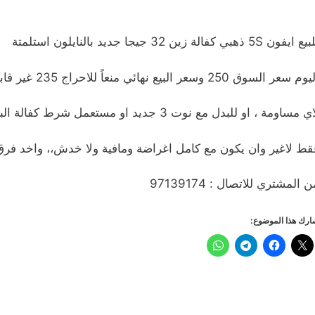
 ايفون 5S ذهبي كفالة زين 32 جيجا جديد بالنايلون استلمتة
وم سعر السوق 250 وسعر البيع نهائي منعاً للاحراج 235 غير قابل
ي مساومة ، او للبدل مع نوت 3 جديد او مستعمل شرط كفالة البابطين
قط لاغير وان يكون مع كامل اغراضة ومافية ولا خدش،، واخد فرق
 المشتري للاتصال : 97139174
رك هذا الموضوع: