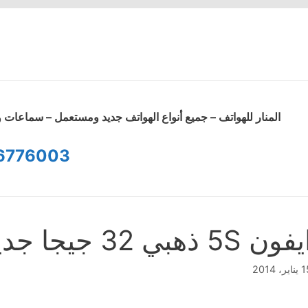
المنار للهواتف – جميع أنواع الهواتف جديد ومستعمل – سماعا
6776003
ون 5S ذهبي 32 جيجا جديد بالنايلون
ير، 2014