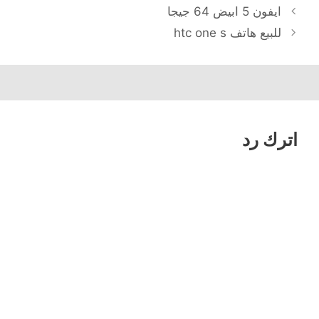
ايفون 5 ابيض 64 جيجا
للبيع هاتف htc one s
اترك رد