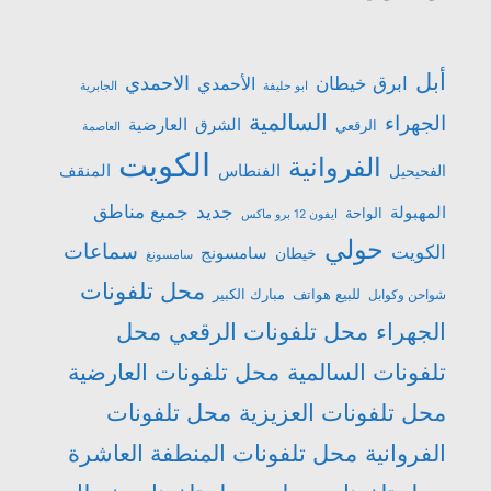
أبل
الاحمدي
ابرق خيطان
الأحمدي
ابو حليفة
الجابرية
السالمية
الجهراء
الشرق
العارضية
الرقعي
العاصمة
الكويت
الفروانية
الفنطاس
المنقف
الفحيحيل
جميع مناطق
جديد
المهبولة
الواحة
ايفون 12 برو ماكس
حولي
سماعات
الكويت
سامسونج
خيطان
سامسونغ
محل تلفونات
للبيع هواتف
مبارك الكبير
شواحن وكوابل
الجهراء
محل تلفونات الرقعي
محل
تلفونات السالمية
محل تلفونات العارضية
محل تلفونات العزيزية
محل تلفونات
الفروانية
محل تلفونات المنطفة العاشرة