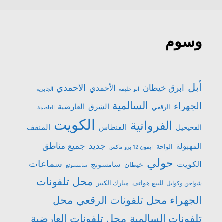
وسوم
أبل
الاحمدي
ابرق خيطان
الأحمدي
ابو حليفة
الجابرية
السالمية
الجهراء
الشرق
العارضية
الرقعي
العاصمة
الكويت
الفروانية
الفنطاس
المنقف
الفحيحيل
جميع مناطق
جديد
المهبولة
الواحة
ايفون 12 برو ماكس
حولي
سماعات
الكويت
سامسونج
خيطان
سامسونغ
محل تلفونات
للبيع هواتف
مبارك الكبير
شواحن وكوابل
الجهراء
محل تلفونات الرقعي
محل
تلفونات السالمية
محل تلفونات العارضية