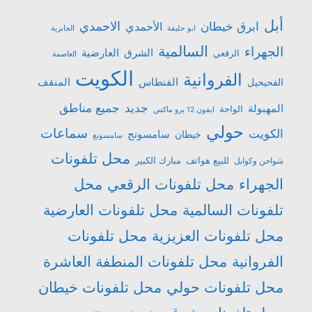
أبل
الاحمدي
ابرق خيطان
الأحمدي
ابو حليفة
الجابرية
السالمية
الجهراء
الشرق
العارضية
الرقعي
العاصمة
الكويت
الفروانية
الفنطاس
المنقف
الفحيحيل
جميع مناطق
جديد
المهبولة
الواحة
ايفون 12 برو ماكس
حولي
سماعات
الكويت
سامسونج
خيطان
سامسونغ
محل تلفونات
للبيع هواتف
مبارك الكبير
شواحن وكوابل
الجهراء
محل تلفونات الرقعي
محل
تلفونات السالمية
محل تلفونات العارضية
محل تلفونات العزيزية
محل تلفونات
الفروانية
محل تلفونات المنطفة العاشرة
محل تلفونات حولي
محل تلفونات خيطان