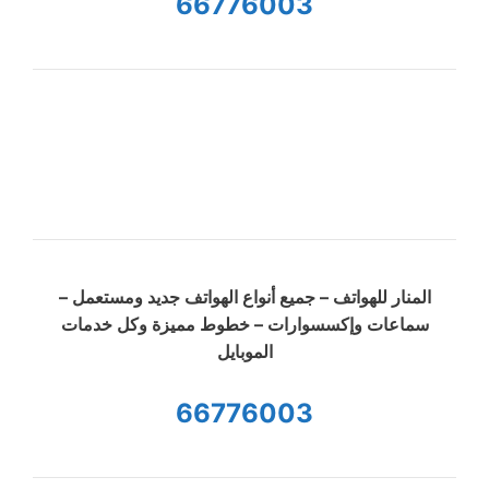
66776003
المنار للهواتف – جميع أنواع الهواتف جديد ومستعمل –
سماعات وإكسسوارات – خطوط مميزة وكل خدمات
الموبايل
66776003