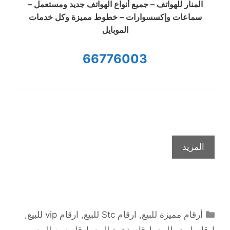
المنار للهواتف – جميع أنواع الهواتف جديد ومستعمل –
سماعات وإكسسوارات – خطوط مميزة وكل خدمات
الموبايل
66776003
المزيد
التصنيفات
أرقام مميزة للبيع
,
ارقام Stc للبيع
,
ارقام vip للبيع
,
ارقام اويدو للبيع
,
ارقام ذهبية للبيع
,
ارقام زين للبيع
,