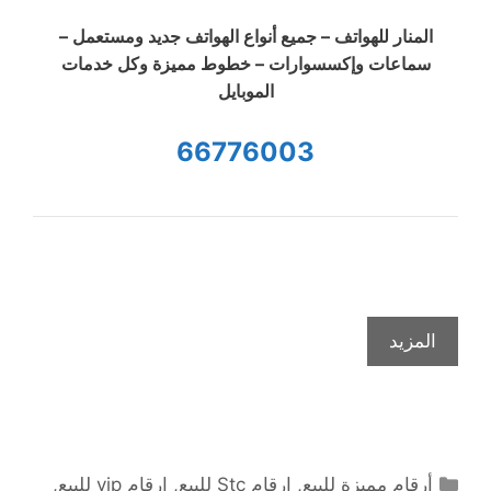
المنار للهواتف – جميع أنواع الهواتف جديد ومستعمل –
سماعات وإكسسوارات – خطوط مميزة وكل خدمات
الموبايل
66776003
المزيد
التصنيفات
أرقام مميزة للبيع
,
ارقام Stc للبيع
,
ارقام vip للبيع
,