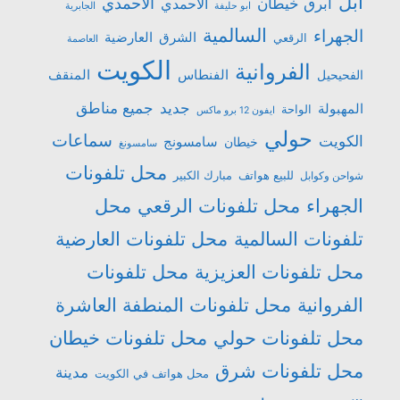
أبل
الاحمدي
ابرق خيطان
الأحمدي
ابو حليفة
الجابرية
السالمية
الجهراء
الشرق
العارضية
الرقعي
العاصمة
الكويت
الفروانية
الفنطاس
المنقف
الفحيحيل
جميع مناطق
جديد
المهبولة
الواحة
ايفون 12 برو ماكس
حولي
سماعات
الكويت
سامسونج
خيطان
سامسونغ
محل تلفونات
للبيع هواتف
مبارك الكبير
شواحن وكوابل
الجهراء
محل تلفونات الرقعي
محل
تلفونات السالمية
محل تلفونات العارضية
محل تلفونات العزيزية
محل تلفونات
الفروانية
محل تلفونات المنطفة العاشرة
محل تلفونات حولي
محل تلفونات خيطان
محل تلفونات شرق
مدينة
محل هواتف في الكويت