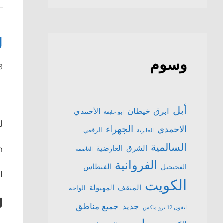
ل
وسوم
28 أب
أبل
ابرق خيطان
الأحمدي
ابو حليفة
ل
الجهراء
الاحمدي
الرقعي
الجابرية
السالمية
الشرق
العارضية
h
العاصمة
الفروانية
الفنطاس
الفحيحيل
ال
الكويت
المنقف
المهبولة
الواحة
لل
جميع مناطق
جديد
ايفون 12 برو ماكس