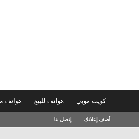
نتقل
لى
لمحتوى
كويت موبي
هواتف للبيع
هواتف م
أضف إعلانك
إتصل بنا