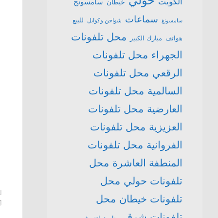
حولي
الكويت
سامسونج
خيطان
سماعات
للبيع
شواحن وكوابل
سامسونغ
محل تلفونات
هواتف
مبارك الكبير
الجهراء
محل تلفونات
الرقعي
محل تلفونات
السالمية
محل تلفونات
العارضية
محل تلفونات
العزيزية
محل تلفونات
الفروانية
محل تلفونات
المنطفة العاشرة
محل
تلفونات حولي
محل
تلفونات خيطان
محل
تلفونات شرق