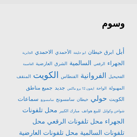
وسوم
أبل
الاحمدي
ابرق خيطان
الأحمدي
ابو حليفة
الجابرية
السالمية
الجهراء
الشرق
العارضية
الرقعي
العاصمة
الكويت
الفروانية
الفنطاس
المنقف
الفحيحيل
جميع مناطق
جديد
المهبولة
الواحة
ايفون 12 برو ماكس
حولي
سماعات
الكويت
سامسونج
خيطان
سامسونغ
محل تلفونات
للبيع هواتف
مبارك الكبير
شواحن وكوابل
الجهراء
محل تلفونات الرقعي
محل
تلفونات السالمية
محل تلفونات العارضية