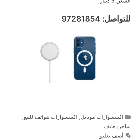
السعر: 5 دينار
للتواصل: 97281854
التصنيفات
اكسسوارات موبايل
,
اكسسوارات هواتف للبيع
,
شاحن هاتف
أضف تعليق