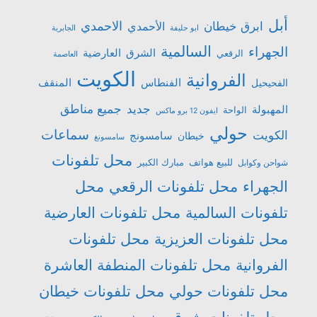
أبل
الاحمدي
ابرق خيطان
الأحمدي
ابو حليفة
الجابرية
السالمية
الجهراء
الشرق
العارضية
الرقعي
العاصمة
الكويت
الفروانية
الفنطاس
المنقف
الفحيحيل
جميع مناطق
جديد
المهبولة
الواحة
ايفون 12 برو ماكس
حولي
سماعات
الكويت
سامسونج
خيطان
سامسونغ
محل تلفونات
للبيع هواتف
مبارك الكبير
شواحن وكوابل
الجهراء
محل تلفونات الرقعي
محل
تلفونات السالمية
محل تلفونات العارضية
محل تلفونات العزيزية
محل تلفونات
الفروانية
محل تلفونات المنطفة العاشرة
محل تلفونات حولي
محل تلفونات خيطان