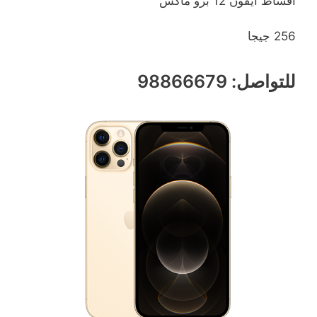
اقساط ايفون 12 برو ماكس
256 جيجا
للتواصل: 98866679