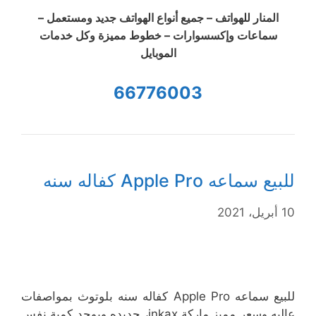
المنار للهواتف – جميع أنواع الهواتف جديد ومستعمل –
سماعات وإكسسوارات – خطوط مميزة وكل خدمات
الموبايل
66776003
للبيع سماعه Apple Pro كفاله سنه
10 أبريل، 2021
للبيع سماعه Apple Pro كفاله سنه بلوتوث بمواصفات
عاليه وسعر مميز ماركة inkax، جديده ويوجد كمية نفس