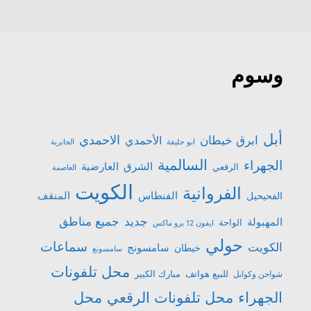
وسوم
أبل
الاحمدي
ابرق خيطان
الأحمدي
ابو حليفة
الجابرية
السالمية
الجهراء
الشرق
العارضية
الرقعي
العاصمة
الكويت
الفروانية
الفنطاس
المنقف
الفحيحيل
جميع مناطق
جديد
المهبولة
الواحة
ايفون 12 برو ماكس
حولي
سماعات
الكويت
سامسونج
خيطان
سامسونغ
محل تلفونات
للبيع هواتف
مبارك الكبير
شواحن وكوابل
الجهراء
محل تلفونات الرقعي
محل