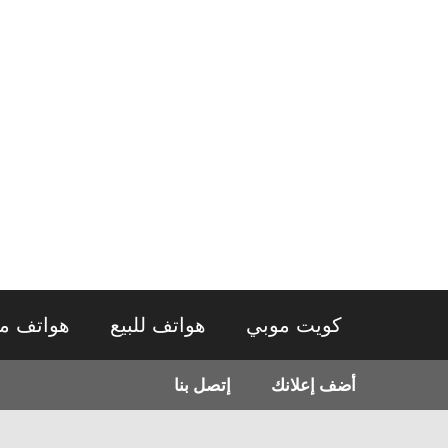
نتقل
لى
لمحتوى
كويت موبي
هواتف للبيع
هواتف م
أضف إعلانك
إتصل بنا