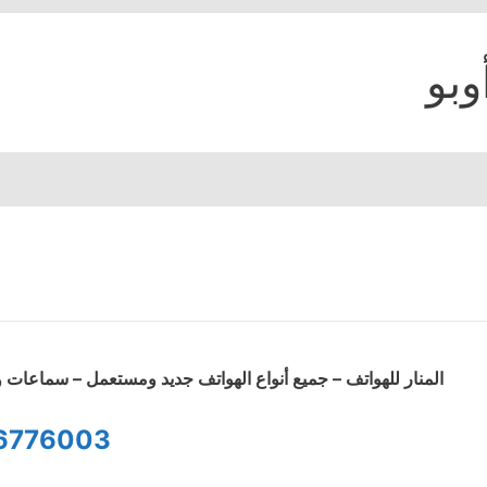
وبو
المنار للهواتف – جميع أنواع الهواتف جديد ومستعمل – سماعا
6776003