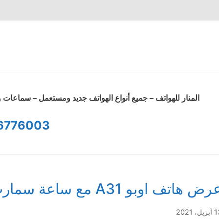
المنار للهواتف – جميع أنواع الهواتف جديد ومستعمل – سماعا
6776003
ض هاتف اوبو A31 مع ساعة سمارت هدية
يل، 2021