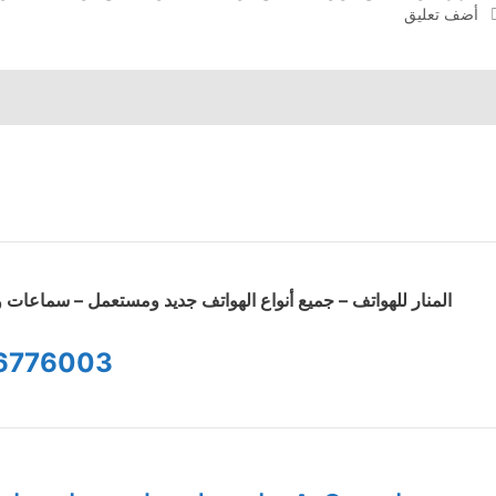
أضف تعليق
المنار للهواتف – جميع أنواع الهواتف جديد ومستعمل – سماعا
6776003