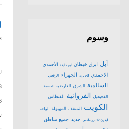
ل
وسوم
8 مايو، 
أبل
ابرق خيطان
الأحمدي
ابو حليفة
لل
الجهراء
الاحمدي
الرقعي
الجابرية
السالمية
الشرق
العارضية
8
العاصمة
الفروانية
الفنطاس
الفحيحيل
8
الكويت
المنقف
المهبولة
الواحة
w
جميع مناطق
جديد
ايفون 12 برو ماكس