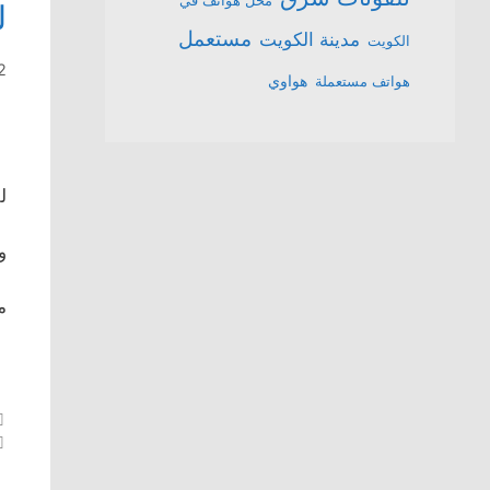
محل هواتف في
لل
مستعمل
مدينة الكويت
الكويت
12 أغس
هواتف مستعملة
هواوي
للبي
و
م