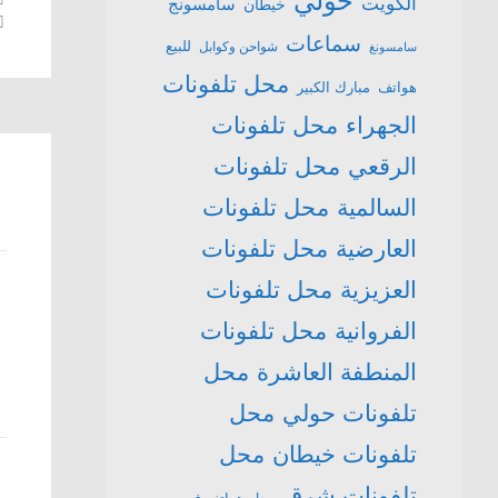
حولي
الكويت
سامسونج
خيطان
سماعات
للبيع
شواحن وكوابل
سامسونغ
محل تلفونات
هواتف
مبارك الكبير
الجهراء
محل تلفونات
الرقعي
محل تلفونات
السالمية
محل تلفونات
العارضية
محل تلفونات
العزيزية
محل تلفونات
الفروانية
محل تلفونات
المنطفة العاشرة
محل
تلفونات حولي
محل
تلفونات خيطان
محل
تلفونات شرق