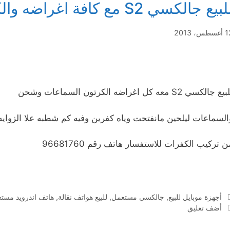
بيع جالكسي S2 مع كافة اغراضه والكرتون
طس، 2013
ع جالكسي S2 معه كل اغراضه الكرتون السماعات وشحن
السماعات ليلحين مانفتحت وياه كفرين وفيه كم شطبه علا الزوايه
ن تركيب الكفرات للاستفسار هاتف رقم 96681760
التصنيفات
أجهزة موبايل للبيع
,
جالكسي مستعمل
,
للبيع هواتف نقالة
,
هاتف اندرويد مست
أضف تعليق