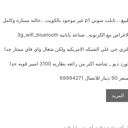
يع… تابلت سوني p1 غير موجود بالكويت ..حالته ممتازه وكامل
اغراض مع الكرتونه.. صناعه يابانيه 3g_wifi_bluetooth
لثري جي علي الشبكه الامريكيه ولكن شغال واي فاي ممتاز جدا
رد ديو _ شاشه اكثر من رائعه بطاريه 3100 امبير قويه جدا
90 دينار للاتصال 69994271
المزيد
التصنيفات
أجهزة لوحية للبيع
,
أجهزة موبايل للبيع