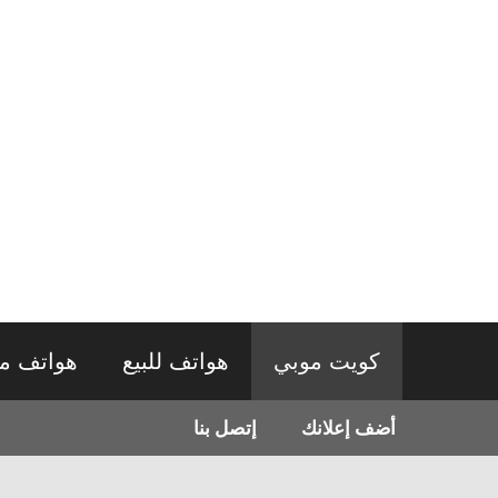
نتقل
لى
لمحتوى
كويت موبي
هواتف للبيع
هواتف م
أضف إعلانك
إتصل بنا