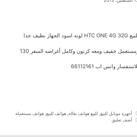
طس، 2013
HTC ONE 4G 3 لونه اسود الجهاز نظيف جدا
مستعمل خفيف ومعه كرتون وكامل أغراضه السعر 130
استفسار واتس اب 66112161
التصنيفات
أجهزة موبايل للبيع
,
للبيع هواتف نقالة
,
هواتف للبيع
,
هواتف مستعملة
أضف تعليق