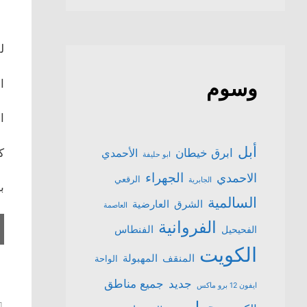
للب
وسوم
ال
ا
أبل
كو
ابرق خيطان
الأحمدي
ابو حليفة
الجهراء
الاحمدي
الرقعي
الجابرية
بسعر 
السالمية
الشرق
العارضية
العاصمة
الفروانية
الفنطاس
الفحيحيل
الكويت
المنقف
المهبولة
الواحة
جميع مناطق
جديد
ايفون 12 برو ماكس