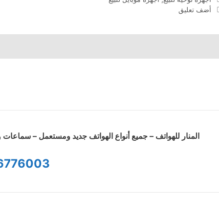
أضف تعليق
المنار للهواتف – جميع أنواع الهواتف جديد ومستعمل – سماعا
6776003