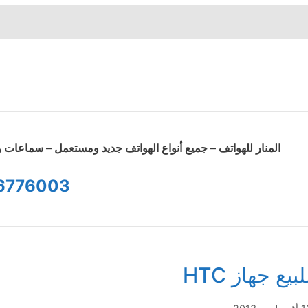
المنار للهواتف – جميع أنواع الهواتف جديد ومستعمل – سماعا
6776003
لبيع جهاز HTC