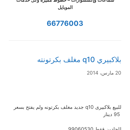
الموبايل
66776003
بلاكبيري q10 مغلف بكرتونته
20 مارس، 2014
للبيع بلاكبيرى q10 جديد مغلف بكرتونه ولم يفتح بسعر
95 دينار
للجادين فقط 99060530