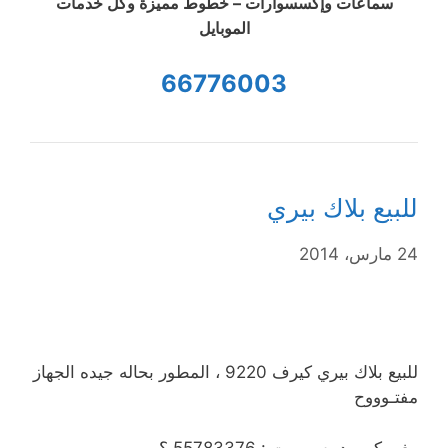
سماعات وإكسسوارات – خطوط مميزة وكل خدمات
الموبايل
66776003
للبيع بلاك بيري
24 مارس، 2014
للبيع بلاك بيري كيرف 9220 ، المطور بحاله جيده الجهاز
مفتـوووح
مغير كيبورد بس .. ت : 55783376 ؟