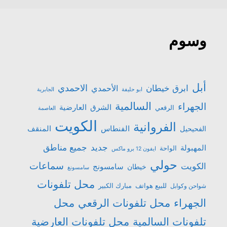
وسوم
أبل
الاحمدي
ابرق خيطان
الأحمدي
ابو حليفة
الجابرية
السالمية
الجهراء
الشرق
العارضية
الرقعي
العاصمة
الكويت
الفروانية
الفنطاس
المنقف
الفحيحيل
جميع مناطق
جديد
المهبولة
الواحة
ايفون 12 برو ماكس
حولي
سماعات
الكويت
سامسونج
خيطان
سامسونغ
محل تلفونات
للبيع هواتف
مبارك الكبير
شواحن وكوابل
الجهراء
محل تلفونات الرقعي
محل
تلفونات السالمية
محل تلفونات العارضية