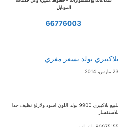
سماعات وإكسسوارات – خطوط مميزة وكل خدمات
الموبايل
66776003
بلاكبيري بولد بسعر مغري
23 مارس، 2014
للبيع بلاكبيري 9900 بولد اللون اسود ولازلغ نظيف جدا
للاستفسار
90075155 واتساب