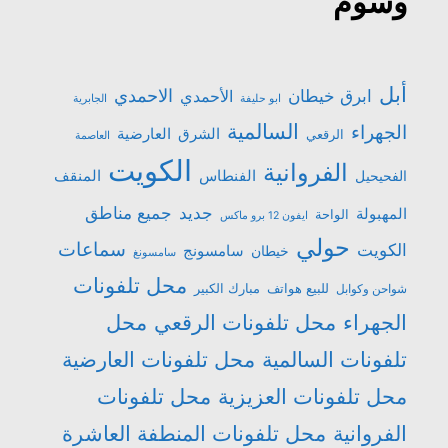
وسوم
أبل
الاحمدي
ابرق خيطان
الأحمدي
ابو حليفة
الجابرية
السالمية
الجهراء
الشرق
العارضية
الرقعي
العاصمة
الكويت
الفروانية
الفنطاس
المنقف
الفحيحيل
جميع مناطق
جديد
المهبولة
الواحة
ايفون 12 برو ماكس
حولي
سماعات
الكويت
سامسونج
خيطان
سامسونغ
محل تلفونات
للبيع هواتف
مبارك الكبير
شواحن وكوابل
الجهراء
محل تلفونات الرقعي
محل
تلفونات السالمية
محل تلفونات العارضية
محل تلفونات العزيزية
محل تلفونات
الفروانية
محل تلفونات المنطفة العاشرة