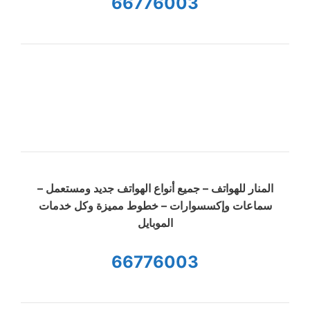
66776003
المنار للهواتف – جميع أنواع الهواتف جديد ومستعمل –
سماعات وإكسسوارات – خطوط مميزة وكل خدمات
الموبايل
66776003