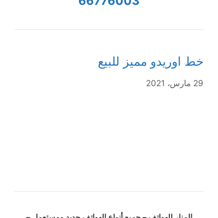
66776003
خط اوريدو مميز للبيع
29 مارس، 2021
المنار للهواتف – جميع أنواع الهواتف جديد ومستعمل –