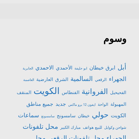
وسوم
أبل
الاحمدي
ابرق خيطان
الأحمدي
ابو حليفة
الجابرية
السالمية
الجهراء
الشرق
العارضية
الرقعي
العاصمة
الكويت
الفروانية
الفنطاس
المنقف
الفحيحيل
جميع مناطق
جديد
المهبولة
الواحة
ايفون 12 برو ماكس
حولي
سماعات
الكويت
سامسونج
خيطان
سامسونغ
محل تلفونات
للبيع هواتف
مبارك الكبير
شواحن وكوابل
الجهراء
محل تلفونات الرقعي
محل