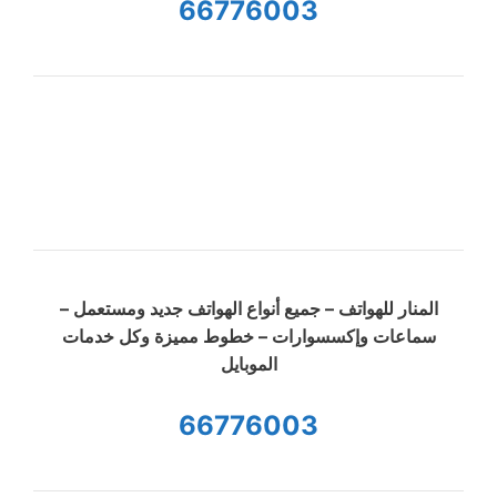
66776003
المنار للهواتف – جميع أنواع الهواتف جديد ومستعمل –
سماعات وإكسسوارات – خطوط مميزة وكل خدمات
الموبايل
66776003