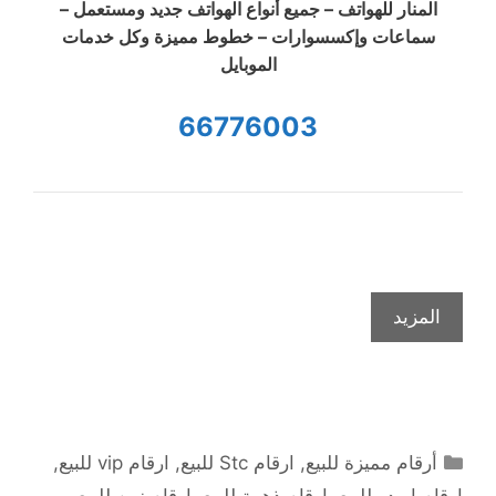
المنار للهواتف – جميع أنواع الهواتف جديد ومستعمل –
سماعات وإكسسوارات – خطوط مميزة وكل خدمات
الموبايل
66776003
المزيد
التصنيفات
أرقام مميزة للبيع
,
ارقام Stc للبيع
,
ارقام vip للبيع
,
ارقام اويدو للبيع
,
ارقام ذهبية للبيع
,
ارقام زين للبيع
,