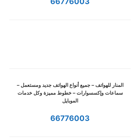
66776003
المنار للهواتف – جميع أنواع الهواتف جديد ومستعمل –
سماعات وإكسسوارات – خطوط مميزة وكل خدمات
الموبايل
66776003