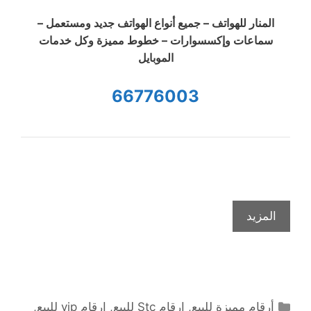
المنار للهواتف – جميع أنواع الهواتف جديد ومستعمل –
سماعات وإكسسوارات – خطوط مميزة وكل خدمات
الموبايل
66776003
المزيد
التصنيفات
أرقام مميزة للبيع
,
ارقام Stc للبيع
,
ارقام vip للبيع
,