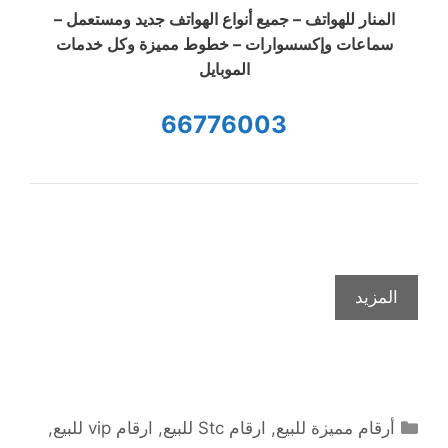
المنار للهواتف – جميع أنواع الهواتف جديد ومستعمل –
سماعات وإكسسوارات – خطوط مميزة وكل خدمات
الموبايل
66776003
المزيد
التصنيفات
أرقام مميزة للبيع
,
ارقام Stc للبيع
,
ارقام vip للبيع
,