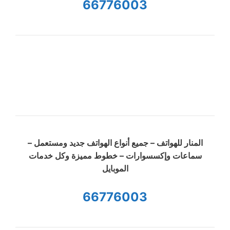
66776003
المنار للهواتف – جميع أنواع الهواتف جديد ومستعمل –
سماعات وإكسسوارات – خطوط مميزة وكل خدمات
الموبايل
66776003