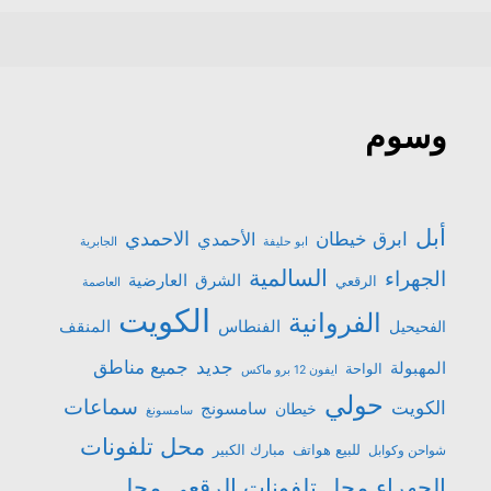
وسوم
أبل
الاحمدي
ابرق خيطان
الأحمدي
ابو حليفة
الجابرية
السالمية
الجهراء
الشرق
العارضية
الرقعي
العاصمة
الكويت
الفروانية
الفنطاس
المنقف
الفحيحيل
جميع مناطق
جديد
المهبولة
الواحة
ايفون 12 برو ماكس
حولي
سماعات
الكويت
سامسونج
خيطان
سامسونغ
محل تلفونات
للبيع هواتف
مبارك الكبير
شواحن وكوابل
الجهراء
محل تلفونات الرقعي
محل