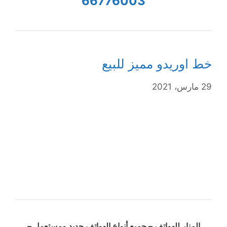
66776003
خط اوريدو مميز للبيع
29 مارس، 2021
المنار للهواتف – جميع أنواع الهواتف جديد ومستعمل –