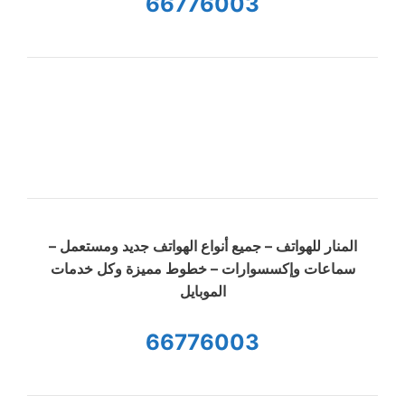
66776003
المنار للهواتف – جميع أنواع الهواتف جديد ومستعمل –
سماعات وإكسسوارات – خطوط مميزة وكل خدمات
الموبايل
66776003