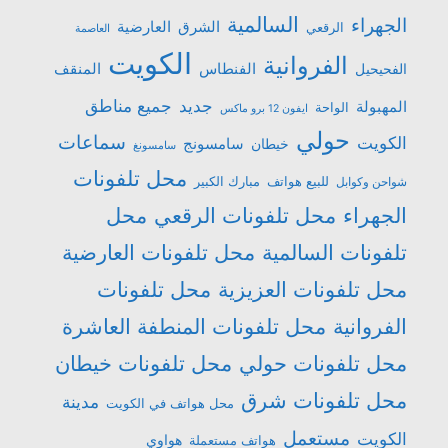
السالمية
الجهراء
الشرق
العارضية
الرقعي
العاصمة
الكويت
الفروانية
الفنطاس
المنقف
الفحيحيل
جميع مناطق
جديد
المهبولة
الواحة
ايفون 12 برو ماكس
حولي
سماعات
الكويت
سامسونج
خيطان
سامسونغ
محل تلفونات
للبيع هواتف
مبارك الكبير
شواحن وكوابل
الجهراء
محل تلفونات الرقعي
محل
تلفونات السالمية
محل تلفونات العارضية
محل تلفونات العزيزية
محل تلفونات
الفروانية
محل تلفونات المنطفة العاشرة
محل تلفونات حولي
محل تلفونات خيطان
محل تلفونات شرق
مدينة
محل هواتف في الكويت
مستعمل
الكويت
هواتف مستعملة
هواوي