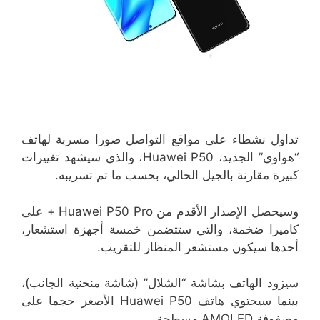
تداول نشطاء على مواقع التواصل صورا مسربة لهاتف
“هواوي” الجديد، Huawei P50، والذي سيشهد تغييرات
كبيرة مقارنة بالجيل الحالي، بحسب ما تم تسريبه.
وسيحصل الإصدار الأقدم من Huawei P50 Pro + على
كاميرا ضخمة، والتي ستتضمن خمسة أجهزة استشعار،
أحدها سيكون مستشعر المنظار للتقريب.
سيزود الهاتف بشاشة “الشلال” (شاشة منحنية الجانب)،
بينما سيحتوي هاتف Huawei P50 الأصغر حجما على
مصفوفة AMOLED مسطحة.