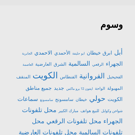
وسوم
أبل
الاحمدي
ابرق خيطان
الأحمدي
ابو حليفة
الجابرية
السالمية
الجهراء
الشرق
العارضية
الرقعي
العاصمة
الكويت
الفروانية
الفنطاس
المنقف
الفحيحيل
جميع مناطق
جديد
المهبولة
الواحة
ايفون 12 برو ماكس
حولي
سماعات
الكويت
سامسونج
خيطان
سامسونغ
محل تلفونات
للبيع هواتف
مبارك الكبير
شواحن وكوابل
الجهراء
محل تلفونات الرقعي
محل
تلفونات السالمية
محل تلفونات العارضية